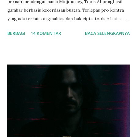
pernah mendengar nama Midjourney, Tools AI penghasil
gambar berbasis kecerdasan buatan. Terlepas pro kontra
yang ada terkait originalitas dan hak cipta, tools AI ini terus
berkembang untuk hasilkan gambar yang hyper realistic,
BERBAGI
14 KOMENTAR
BACA SELENGKAPNYA
yang semakin mirip dengan aslinya. Tapi sejak awal Agustus
kemarin, ada satu tools yang ramai banget dibicarakan di
pegiat seni digital berbasis AI. Namanya Flux. JADI INI
CERITA TENTANG... Tools AI yang bisa ngebantu kamu
untuk hasilkan gambar yang memiliki akurasi tinggi, hampir
mirip kayak gambar aslinya. Jadi banyak banget profesional
kreatif dan penggemar seni yang mulai pindah ke alat baru
ini, dan setelah aku amati postingan mereka, aku jadi
enggak heran sih sama si Flux ini. Dengan kemampuan
fotorealistik dan fitur-fiturnya yang keren, Flux cepet
banget dapet reputasi sebagai game-changer di dunia seni
digital. Sampai-sampai, Midjourney yang udah lama jadi raja