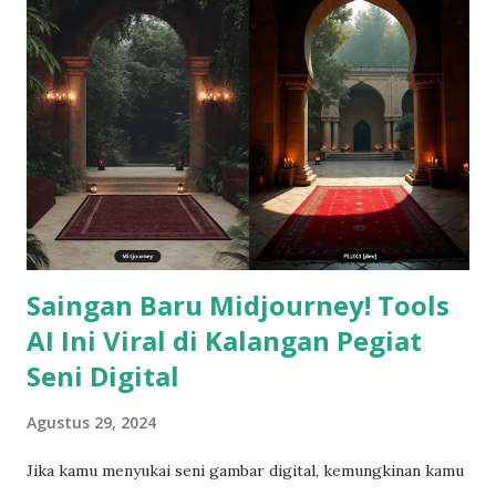
92% lainnya bersamamu. Jangan sedih. LOL. JADI INI
CERITA TENTANG... Pengalamanku yang gagal menentukan
apa yang benar-benar penting untuk hidup. Sebelum
menuliskan reolusi tahun ini, aku udah baca buku dan
nonton puluhan video di Youtube tentang bagaimana
membuat Goals yang 'benar'. Aku catat poin pentingnya. Aku
sesuaikan dengan kebiasaan dan kebutuhanku. Dan mulai aku
rumuskan satu per satu. Ada 8 areal hidup di tahun ini yang
jadi...
Saingan Baru Midjourney! Tools
AI Ini Viral di Kalangan Pegiat
Seni Digital
Agustus 29, 2024
Jika kamu menyukai seni gambar digital, kemungkinan kamu