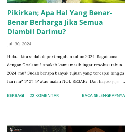
Pikirkan; Apa Hal Yang Benar-
Benar Berharga Jika Semua
Diambil Darimu?
Juli 30, 2024
Hula.... kita sudah di pertengahan tahun 2024. Bagaimana
dengan Goalsmu? Apakah kamu masih ingat resolusi tahun
2024-mu? Sudah berapa banyak tujuan yang tercapai hingga
hari ini? 1? 2? 4? atau malah NOL BESAR? Dan hayoo jujur,
kapan nih terakhir kali kamu membuka rencana dan resolusi
BERBAGI
22 KOMENTAR
BACA SELENGKAPNYA
2024 yang udah kamu susun di awal tahun kemarin?
Menurut survei dari University of Scranton, hanya 8%
orang yang berhasil mencapai resolusi yang mereka
tetapkan. Artinya, ada 92% orang yang gagal. Jadi, ketika
kamu gagal mencapai tujuanmu, kamu tidak sendirian, ada