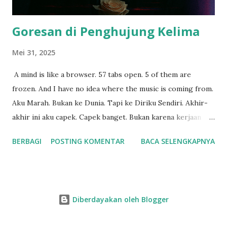
mulai kebanting. RAJA PEMBUAT GAMBAR,...
Goresan di Penghujung Kelima
Mei 31, 2025
A mind is like a browser. 57 tabs open. 5 of them are
frozen. And I have no idea where the music is coming from.
Aku Marah. Bukan ke Dunia. Tapi ke Diriku Sendiri. Akhir-
akhir ini aku capek. Capek banget. Bukan karena kerjaan
yang terlalu banyak. Tapi karena aku gak pernah benar-
BERBAGI
POSTING KOMENTAR
BACA SELENGKAPNYA
benar fokus. Semua terasa setengah-setengah. Semua
terasa kabur. Setiap hari aku duduk depan laptop, niatnya
kerja. Tapi yang kulakukan malah buka tab satu ke tab lain.
Dari WhatsApp ke YouTube. Dari Instagram ke TikTok.
Diberdayakan oleh Blogger
Dari niat ngerjain ke... malah rebahan. Dan ini bukan cuma
soal “malas”. Ini lebih dalam dari itu. Jadi ini cerita tentang