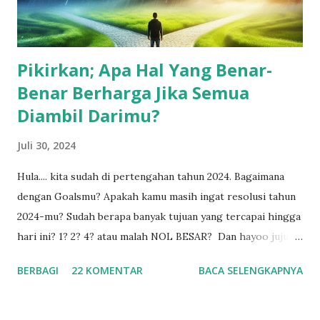
Pikirkan; Apa Hal Yang Benar-
Benar Berharga Jika Semua
Diambil Darimu?
Juli 30, 2024
Hula.... kita sudah di pertengahan tahun 2024. Bagaimana
dengan Goalsmu? Apakah kamu masih ingat resolusi tahun
2024-mu? Sudah berapa banyak tujuan yang tercapai hingga
hari ini? 1? 2? 4? atau malah NOL BESAR? Dan hayoo jujur,
kapan nih terakhir kali kamu membuka rencana dan resolusi
BERBAGI
22 KOMENTAR
BACA SELENGKAPNYA
2024 yang udah kamu susun di awal tahun kemarin?
Menurut survei dari University of Scranton, hanya 8%
orang yang berhasil mencapai resolusi yang mereka