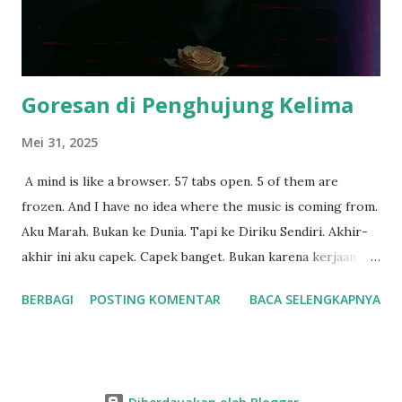
banget dapet reputasi sebagai game-changer di dunia seni
digital. Sampai-sampai, Midjourney yang udah lama jadi raja
mulai kebanting. RAJA PEMBUAT GAMBAR,...
Goresan di Penghujung Kelima
Mei 31, 2025
A mind is like a browser. 57 tabs open. 5 of them are
frozen. And I have no idea where the music is coming from.
Aku Marah. Bukan ke Dunia. Tapi ke Diriku Sendiri. Akhir-
akhir ini aku capek. Capek banget. Bukan karena kerjaan
yang terlalu banyak. Tapi karena aku gak pernah benar-
BERBAGI
POSTING KOMENTAR
BACA SELENGKAPNYA
benar fokus. Semua terasa setengah-setengah. Semua
terasa kabur. Setiap hari aku duduk depan laptop, niatnya
kerja. Tapi yang kulakukan malah buka tab satu ke tab lain.
Dari WhatsApp ke YouTube. Dari Instagram ke TikTok.