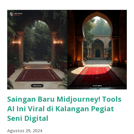
tetapkan. Artinya, ada 92% orang yang gagal. Jadi, ketika
kamu gagal mencapai tujuanmu, kamu tidak sendirian, ada
92% lainnya bersamamu. Jangan sedih. LOL. JADI INI
CERITA TENTANG... Pengalamanku yang gagal menentukan
apa yang benar-benar penting untuk hidup. Sebelum
menuliskan reolusi tahun ini, aku udah baca buku dan
nonton puluhan video di Youtube tentang bagaimana
membuat Goals yang 'benar'. Aku catat poin pentingnya. Aku
sesuaikan dengan kebiasaan dan kebutuhanku. Dan mulai aku
rumuskan satu per satu. Ada 8 areal hidup di tahun ini yang
jadi...
Saingan Baru Midjourney! Tools
AI Ini Viral di Kalangan Pegiat
Seni Digital
Agustus 29, 2024