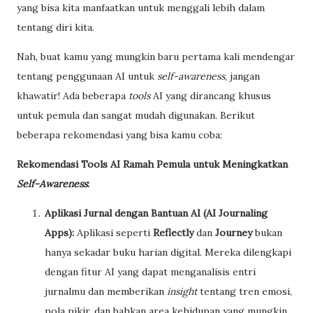
yang bisa kita manfaatkan untuk menggali lebih dalam
tentang diri kita.
Nah, buat kamu yang mungkin baru pertama kali mendengar
tentang penggunaan AI untuk
self-awareness
, jangan
khawatir! Ada beberapa
tools
AI yang dirancang khusus
untuk pemula dan sangat mudah digunakan. Berikut
beberapa rekomendasi yang bisa kamu coba:
Rekomendasi Tools AI Ramah Pemula untuk Meningkatkan
Self-Awareness
:
Aplikasi Jurnal dengan Bantuan AI (AI Journaling
Apps):
Aplikasi seperti
Reflectly
dan
Journey
bukan
hanya sekadar buku harian digital. Mereka dilengkapi
dengan fitur AI yang dapat menganalisis entri
jurnalmu dan memberikan
insight
tentang tren emosi,
pola pikir, dan bahkan area kehidupan yang mungkin