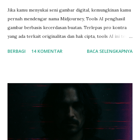
Jika kamu menyukai seni gambar digital, kemungkinan kamu
pernah mendengar nama Midjourney, Tools AI penghasil
gambar berbasis kecerdasan buatan. Terlepas pro kontra
yang ada terkait originalitas dan hak cipta, tools AI ini terus
berkembang untuk hasilkan gambar yang hyper realistic,
BERBAGI
14 KOMENTAR
BACA SELENGKAPNYA
yang semakin mirip dengan aslinya. Tapi sejak awal Agustus
kemarin, ada satu tools yang ramai banget dibicarakan di
pegiat seni digital berbasis AI. Namanya Flux. JADI INI
CERITA TENTANG... Tools AI yang bisa ngebantu kamu
untuk hasilkan gambar yang memiliki akurasi tinggi, hampir
mirip kayak gambar aslinya. Jadi banyak banget profesional
kreatif dan penggemar seni yang mulai pindah ke alat baru
ini, dan setelah aku amati postingan mereka, aku jadi
enggak heran sih sama si Flux ini. Dengan kemampuan
fotorealistik dan fitur-fiturnya yang keren, Flux cepet